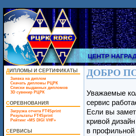
ЦЕНТР НАГРА
ДОБРО П
ДИПЛОМЫ И СЕРТИФИКАТЫ
Заявка на диплом
Скачать дипломы РЦРК
Списки выданных дипломов
Уважаемые кол
3D сувенир РЦРК
сервис работа
СОРЕВНОВАНИЯ
Если вы замет
Загрузка отчета FT4Sprint
Результаты FT4Sprint
кривой дизайн
Рейтинг «MS DIGI VHF»
в профильно
СЕРВИСЫ