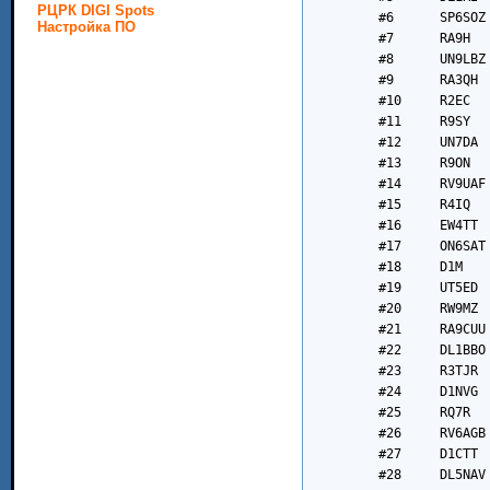
РЦРК DIGI Spots
	#6	SP6SOZ		#47	DK7OM		#88	UA1ANR	

Настройка ПО
	#7	RA9H		#48	EA5WO		#89	EA8CZ	

	#8	UN9LBZ		#49	UB9UZA		#90	HB0RER	

	#9	RA3QH		#50	R1AV		#91	F8NHF	

	#10	R2EC		#51	RW0SR		#92	SP7X	

	#11	R9SY		#52	RA9UAD		#93	RN1TU	

	#12	UN7DA		#53	UA3ON		#94	SA6BZZ	

	#13	R9ON		#54	RA3QBQ		#95	RK4F	

	#14	RV9UAF		#55	RA6AVP		#96	ZS4JAN	

	#15	R4IQ		#56	D1IJZ		#97	EU6KA	

	#16	EW4TT		#57	RX3DRC		#98	F4IFO	

	#17	ON6SAT		#58	R2BGT		#99	F6EQZ	

	#18	D1M		#59	EW8DU		#100	R4SBD	

	#19	UT5ED		#60	RC0JD		#101	R3KJF	

	#20	RW9MZ		#61	R3KEE		#102	RU3BF	

	#21	RA9CUU		#62	DH6BH		#103	RX6ACJ	

	#22	DL1BBO		#63	RD7P		#104	R4PEP	

	#23	R3TJR		#64	RK9UM		#105	UR4MLS	

	#24	D1NVG		#65	R3KCW		#106	UN7LEW	

	#25	RQ7R		#66	YD2UFR		#107	GI5KSO	

	#26	RV6AGB		#67	YL3NU		#108	RW6AVK	

	#27	D1CTT		#68	RW6AB		#109	RD4AAK	

	#28	DL5NAV		#69	RU3OZ		#110	OM3CND	
