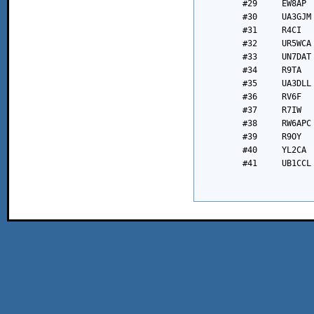
	#29	EW8AP		#70	F4GVO		#111	VU2KPH	

	#30	UA3GJM		#71	BG8GAM		#112	RA4PIS	

	#31	R4CI		#72	LW5DD		#113	UA3IHJ	

	#32	UR5WCA		#73	R3KAB		#114	UA0TP	

	#33	UN7DAT		#74	RZ6L		#115	R6KEE	

	#34	R9TA		#75	R8CEG		#116	R9SH	

	#35	UA3DLL		#76	4J1001SWL	#117	R2DK	

	#36	RV6F		#77	LW2EIY		#118	UA9QGS	

	#37	R7IW		#78	UA1COA		#119	R0ADK	

	#38	RW6APC		#79	RY7F		#120	CX8AF	

	#39	R9OY		#80	R3PLA		#121	UA3WG	

	#40	YL2CA		#81	R9UBE	

	#41	UB1CCL		#82	UA1AOS	
