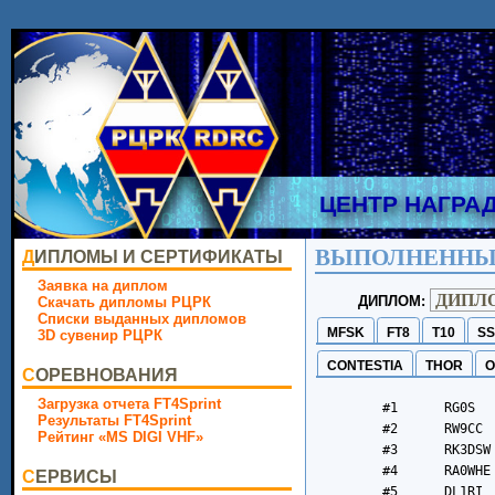
ЦЕНТР НАГРА
ВЫПОЛНЕННЫ
ДИПЛОМЫ И СЕРТИФИКАТЫ
Заявка на диплом
ДИПЛОМ:
Скачать дипломы РЦРК
Списки выданных дипломов
MFSK
FT8
T10
SS
3D сувенир РЦРК
CONTESTIA
THOR
O
СОРЕВНОВАНИЯ
Загрузка отчета FT4Sprint
	#1	RG0S		#42	RU4H		#83	R4ADV	

Результаты FT4Sprint
	#2	RW9CC		#43	RL1F		#84	UG0B	

Рейтинг «MS DIGI VHF»
	#3	RK3DSW		#44	HI8S		#85	RA6FCU	

	#4	RA0WHE		#45	R2ASY		#86	RA0SCA	

СЕРВИСЫ
	#5	DL1RI		#46	OD5ZZ		#87	RN9CA	
